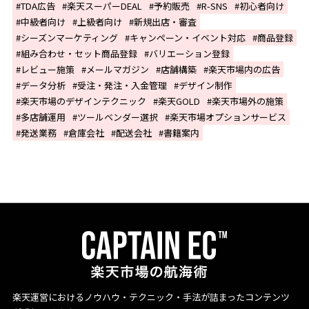
TDA広告
楽天スーパーDEAL
予約販売
R-SNS
初心者向け
中級者向け
上級者向け
新規出店・審査
シーズンマーケティング
キャンペーン・イベント対応
商品登録
組み合わせ・セット商品登録
バリエーション登録
レビュー施策
メールマガジン
店舗構築
楽天市場内の広告
データ分析
受注・発注・入金管理
デザイン制作
楽天市場のデザインテクニック
楽天GOLD
楽天市場外の施策
多店舗運用
ツールベンダー選択
楽天市場オプションサービス
発送業務
倉庫会社
配送会社
書籍案内
楽天運営におけるノウハウ・テクニック・手法が詰まったコンテンツ