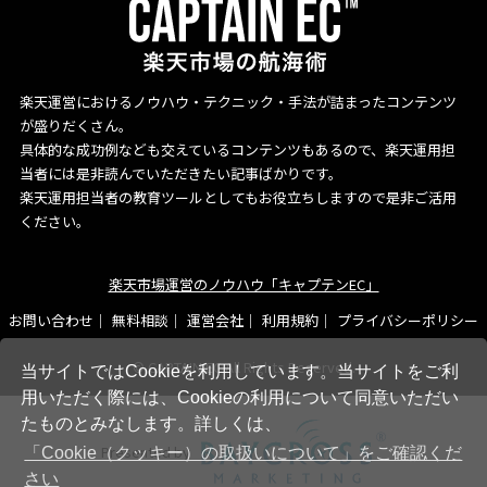
楽天運営におけるノウハウ・テクニック・手法が詰まったコンテンツ
が盛りだくさん。
具体的な成功例なども交えているコンテンツもあるので、楽天運用担
当者には是非読んでいただきたい記事ばかりです。
楽天運用担当者の教育ツールとしてもお役立ちしますので是非ご活用
ください。
楽天市場運営のノウハウ「キャプテンEC」
お問い合わせ
無料相談
運営会社
利用規約
プライバシーポリシー
© CAPTAIN EC All Rights Reserved.
当サイトではCookieを利用しています。当サイトをご利
用いただく際には、Cookieの利用について同意いただい
たものとみなします。詳しくは、
Presented by
「Cookie（クッキー）の取扱いについて」をご確認くだ
さい