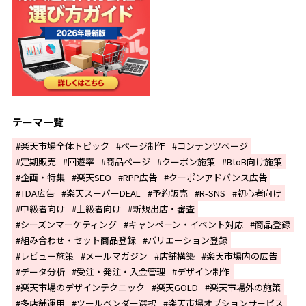
テーマ一覧
楽天市場全体トピック
ページ制作
コンテンツページ
定期販売
回遊率
商品ページ
クーポン施策
BtoB向け施策
企画・特集
楽天SEO
RPP広告
クーポンアドバンス広告
TDA広告
楽天スーパーDEAL
予約販売
R-SNS
初心者向け
中級者向け
上級者向け
新規出店・審査
シーズンマーケティング
キャンペーン・イベント対応
商品登録
組み合わせ・セット商品登録
バリエーション登録
レビュー施策
メールマガジン
店舗構築
楽天市場内の広告
データ分析
受注・発注・入金管理
デザイン制作
楽天市場のデザインテクニック
楽天GOLD
楽天市場外の施策
多店舗運用
ツールベンダー選択
楽天市場オプションサービス