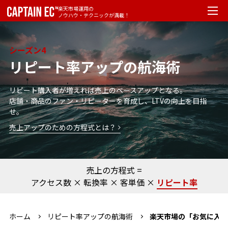
楽天市場運用の
ノウハウ・テクニックが満載！
シーズン4
リピート率アップの航海術
リピート購入者が増えれば売上のベースアップとなる。
店舗・商品のファン・リピーターを育成し、LTVの向上を目指
せ。
売上アップのための方程式とは？
売上の方程式 =
アクセス数
×
転換率
×
客単価
×
リピート率
ホーム
リピート率アップの航海術
楽天市場の「お気に入り