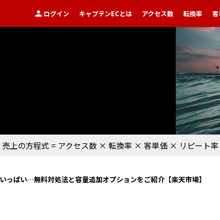
ログイン
キャプテンECとは
アクセス数
転換率
客
売上の方程式 =
アクセス数
×
転換率
×
客単価
×
リピート率
容量がいっぱい…無料対処法と容量追加オプションをご紹介【楽天市場】