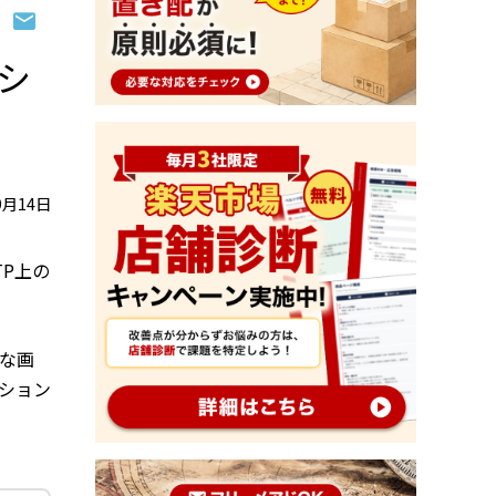
プシ
9月14日
TP上の
要な画
プション