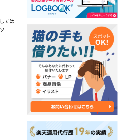
としては
ソ