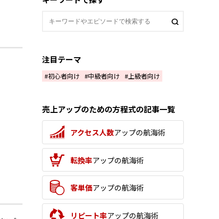
注目テーマ
初心者向け
中級者向け
上級者向け
売上アップのための方程式の記事一覧
アクセス人数
アップの航海術
転換率
アップの航海術
客単価
アップの航海術
リピート率
アップの航海術