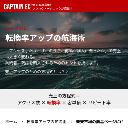
楽天市場運用の
ノウハウ・テクニックが満載！
シーズン2
転換率アップの航海術
「アクセスしたユーザーのうち、何％が購入に至ったか」で売上
は大きく変わる。
訪問者に商品を購入させるためのヒントを授けよう。
売上アップのための方程式とは？
売上の方程式 =
アクセス数
×
転換率
×
客単価
×
リピート率
ホーム
転換率アップの航海術
楽天市場の商品ページにifr