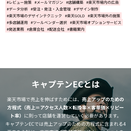
レビュー施策
メールマガジン
店舗構築
楽天市場内の広告
データ分析
受注・発注・入金管理
デザイン制作
楽天市場のデザインテクニック
楽天GOLD
楽天市場外の施策
多店舗運用
ツールベンダー選択
楽天市場オプションサービス
発送業務
倉庫会社
配送会社
書籍案内
キャプテンECとは
楽天市場で売上を伸ばすためには、
売上アップのための
方程式（売上＝アクセス人数×転換率×客単価×リピー
ト率）
に則って店舗を運営していく必要があります。
キャプテンECでは売上アップのための方程式に含まれる4